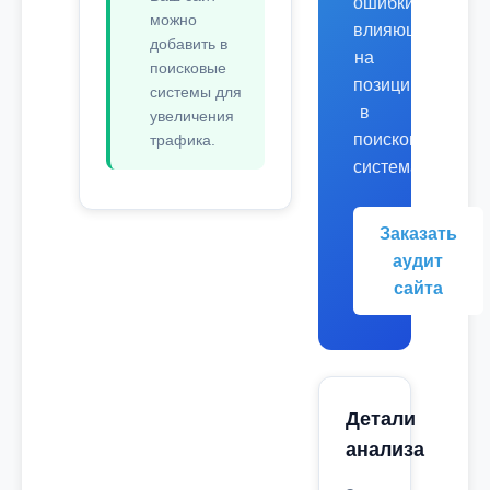
ошибки,
можно
влияющие
добавить в
на
поисковые
позиции
системы для
в
увеличения
поисковых
трафика.
системах.
Заказать
аудит
сайта
Детали
анализа