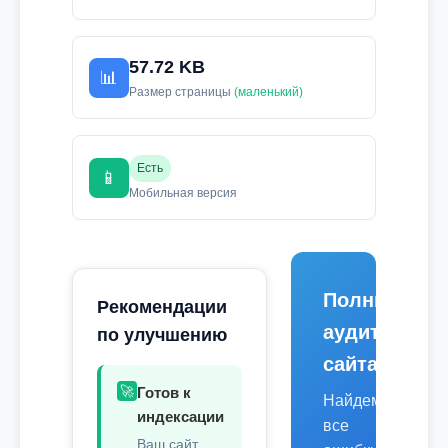
57.72 KB
📊
Размер страницы
(маленький)
Есть
📱
Мобильная версия
Полный
Рекомендации
аудит
по улучшению
сайта
🚀
Готов к
Найдем
индексации
все
Ваш сайт