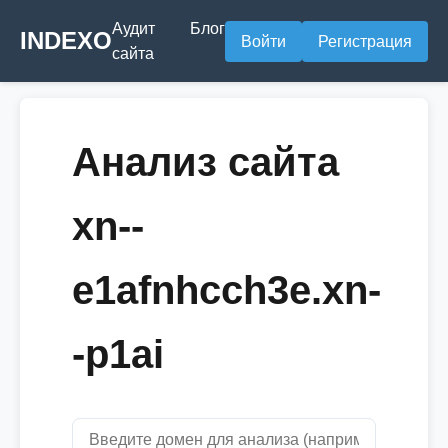
Аудит
Блог
INDEXO
Войти
Регистрация
сайта
Анализ сайта
xn--
e1afnhcch3e.xn-
-p1ai